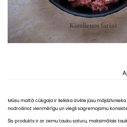
A
Mūsu maltā cūkgaļa ir lieliska izvēle jūsu mājdzīvnieka
nodrošinot vienmērīgu un viegli sagremojamu konsiste
Šis produkts ir ar zemu tauku saturu, maksimālais tauku