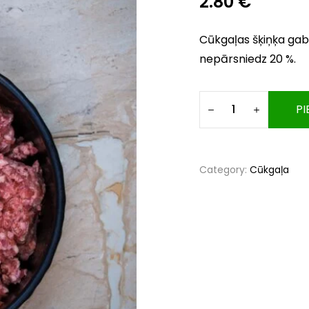
2.80
€
Cūkgaļas šķiņķa gaba
nepārsniedz 20 %.
PI
Category:
Cūkgaļa