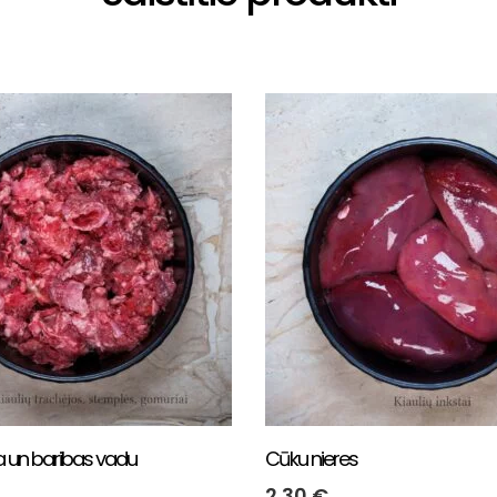
a un baribas vadu
Cūku nieres
2.30
€