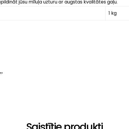
ildināt jūsu mīluļa uzturu ar augstas kvalitātes gaļu.
1 kg
a”
Saistītie produkti