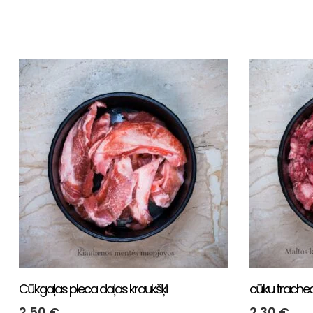
Cūkgaļas pleca daļas kraukšķi
cūku trache
2.50
€
2.30
€