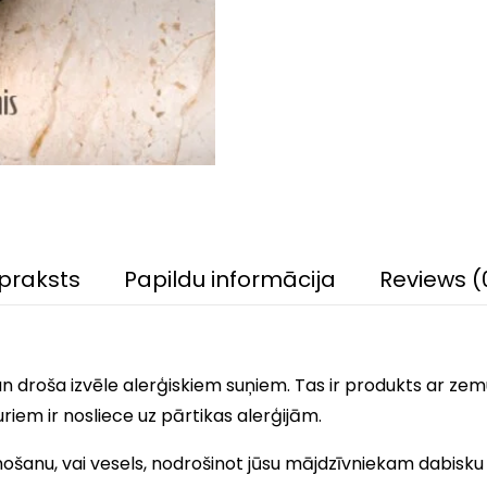
praksts
Papildu informācija
Reviews (
a un droša izvēle alerģiskiem suņiem. Tas ir produkts ar ze
iem ir nosliece uz pārtikas alerģijām.
mošanu, vai vesels, nodrošinot jūsu mājdzīvniekam dabisku un