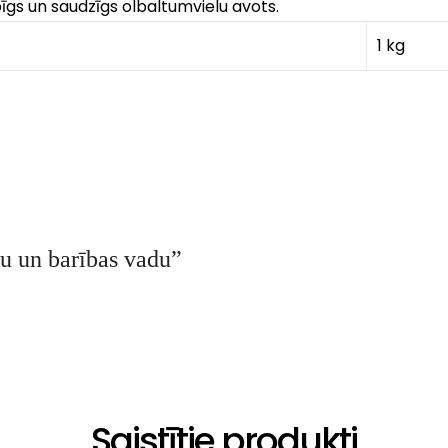
bīgs un saudzīgs olbaltumvielu avots.
1 kg
eju un barības vadu”
Saistītie produkti