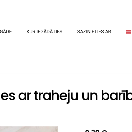
EGĀDE
KUR IEGĀDĀTIES
SAZINIETIES AR
les ar traheju un bar