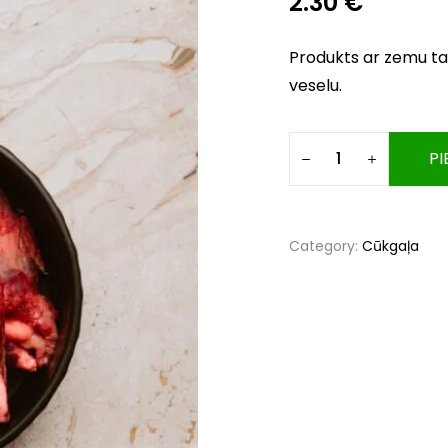
2.30
€
Produkts ar zemu tau
veselu.
PI
Category:
Cūkgaļa