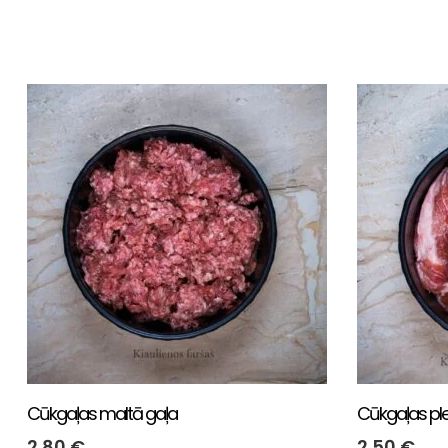
Cūkgaļas maltā gaļa
Cūkgaļas ple
2.80
€
2.50
€