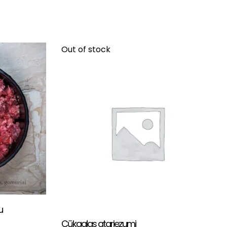
Out of stock
u
Cūkgaļas atgriezumi