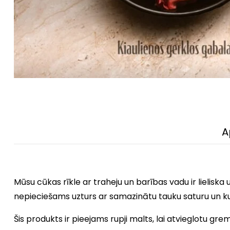
A
Mūsu cūkas rīkle ar traheju un barības vadu ir lielisk
nepieciešams uzturs ar samazinātu tauku saturu un kur
Šis produkts ir pieejams rupji malts, lai atvieglotu gre