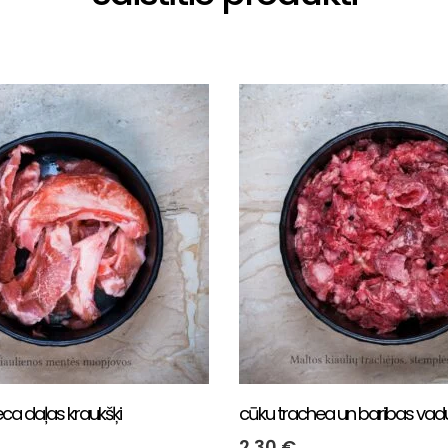
ca daļas kraukšķi
cūku trachea un baribas vad
2.30
€