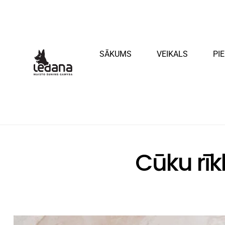
SĀKUMS
VEIKALS
PI
Cūku rīk