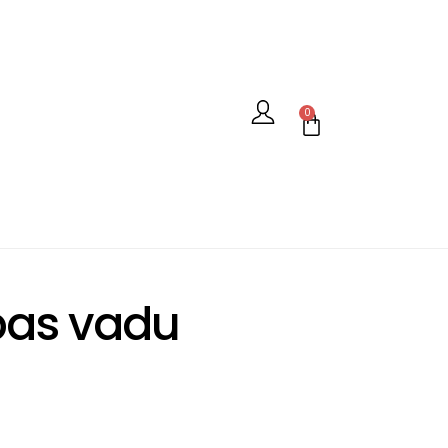
0
ības vadu