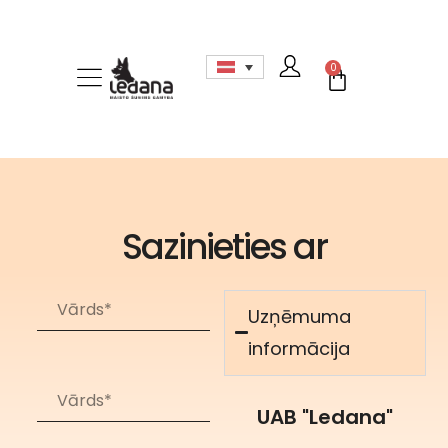
0
KUR IEGĀDĀTIES
SAZINIETIES AR
Sazinieties ar
Uzņēmuma
informācija
UAB "Ledana"