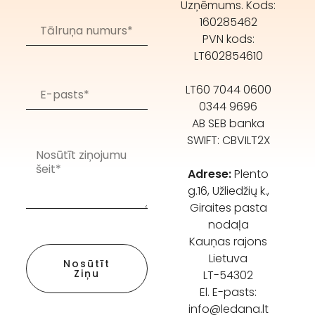
Uzņēmums. Kods:
160285462
PVN kods:
LT602854610
LT60 7044 0600
0344 9696
AB SEB banka
SWIFT: CBVILT2X
Adrese:
Plento
g.16, Užliedžių k.,
Giraites pasta
nodaļa
Kauņas rajons
Lietuva
Nosūtīt
Ziņu
LT-54302
El. E-pasts:
info@ledana.lt