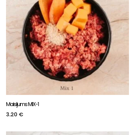
Maisijums MIX-1
3.20
€