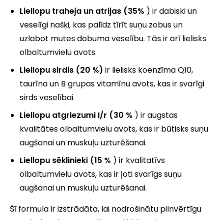
Liellopu traheja un atrijas (35%
) ir dabiski un
veselīgi našķi, kas palīdz tīrīt suņu zobus un
uzlabot mutes dobuma veselību. Tās ir arī lielisks
olbaltumvielu avots.
Liellopu sirdis (20 %)
ir lielisks koenzīma Q10,
taurīna un B grupas vitamīnu avots, kas ir svarīgi
sirds veselībai.
Liellopu atgriezumi I/r (30 %
) ir augstas
kvalitātes olbaltumvielu avots, kas ir būtisks suņu
augšanai un muskuļu uzturēšanai.
Liellopu sēklinieki (15 %
) ir kvalitatīvs
olbaltumvielu avots, kas ir ļoti svarīgs suņu
augšanai un muskuļu uzturēšanai.
Šī formula ir izstrādāta, lai nodrošinātu pilnvērtīgu