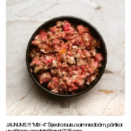
JAUNUMS !!! “MIX-4” Šķiedra lauku saimniecībām, pārtikai
un dārzeņu smalcināšanai Ø 25 mm