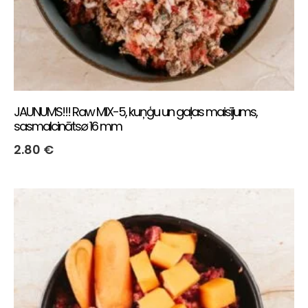
JAUNUMS!!! Raw MIX-5, kuņģu un gaļas maisījums,
sasmalcināts∅ 16 mm
2.80
€