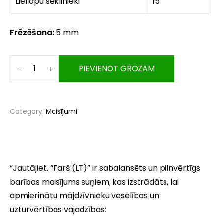
Liellopu sēklinieki
15
Frēzēšana:
5 mm
PIEVIENOT GROZAM
Category:
Maisījumi
“Jautājiet. “Farš (LT)” ir sabalansēts un pilnvērtīgs
barības maisījums suņiem, kas izstrādāts, lai
apmierinātu mājdzīvnieku veselības un
uzturvērtības vajadzības: