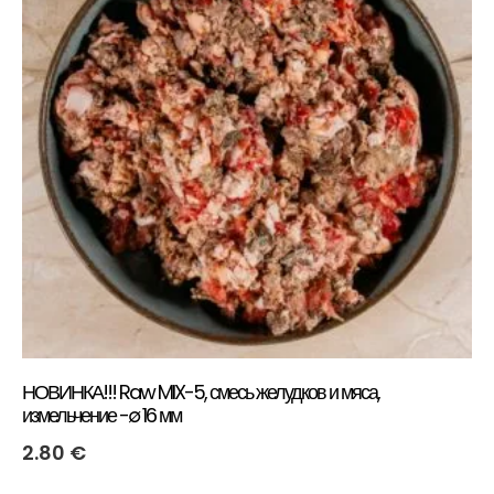
НОВИНКА!!! Raw MIX-5, смесь желудков и мяса,
измельчение -∅ 16 мм
2.80
€