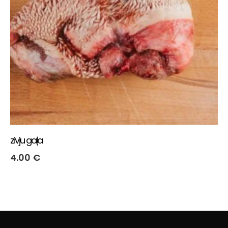
zivju gaļa
4.00
€