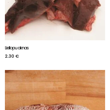
Liellopu aknas
2.30
€