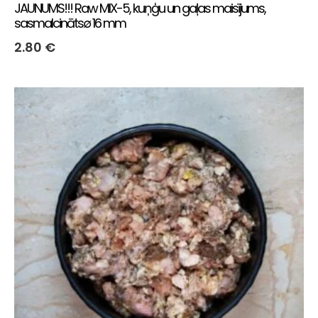
JAUNUMS!!! Raw MIX-5, kuņģu un gaļas maisījums,
sasmalcināts∅ 16 mm
2.80
€