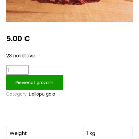
5.00
€
23 noliktavā
Pievienot grozam
Category:
Liellopu gaļa
Weight
1 kg