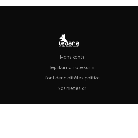
Mans konts
Iepirkuma noteikumi
Konfidencialitātes politika
Sazinieties ar
Latviešu
Lietuvių
Русский
English