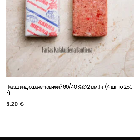
Фарш индюшаче-говяжий 60/40 % Ø 2 мм ,1 кг (4 шт. по 250
г)
3.20
€