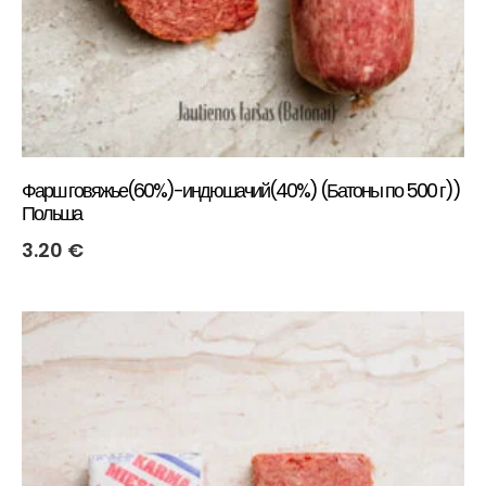
Фарш говяжье(60%)-индюшачий(40%) (Батоны по 500 г))
Польша
3.20
€