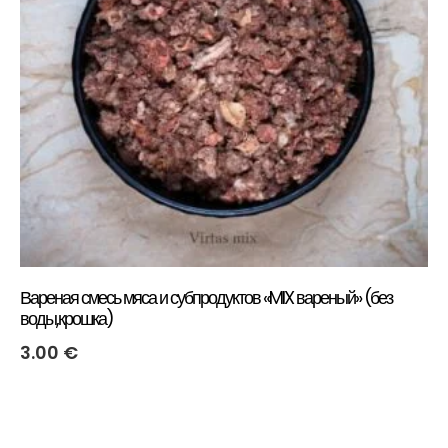
Вареная смесь мяса и субпродуктов «MIX вареный» (без
воды,крошка)
3.00
€