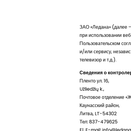
ЗАО «Ледана» (далее —
при использовании веб
Пользовательском сог
и/или сервису, незави
телевизор и т.д.).
Сведения о контроле
Пленто ул. 16,
Užliedžių k.,
Почтовое отделение «Ж
Каунасский район,
Литва, LT-54302
Тел: 837-479625
El. E-mail:
info@ledana.