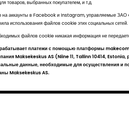
ля товаров, выбранных покупателем, и т.д.
о на аккаунты в Facebook и Instagram, управляемые ЗАО 
ила использования файлов cookie этих социальных сетей.
бходимых файлов cookie никакая информация не передаетс
брабатывает платежи с помощью платформы makecomm
ания Maksekeskus AS (Niine 11, Tallinn 10414, Estonia, 
нальные данные, необходимые для осуществления и п
даны Maksekeskus AS.
чет
Правила закупок
Политика конфиденциальности