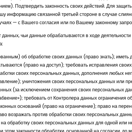
ием). Подтвердить законность своих действий. Для защит
у информацию связанной третьей стороне в случае слиян
лучаях — с Вашего согласия или по Вашему законному запро
т данных, чьи данные обрабатываются в ходе деятельности
а:
ванным) об обработке своих данных (право знать); иметь 
абатываются (право на доступ); требовать исправления сво
бработки своих персональных данных, дополнения любых н
авление); уничтожения своих персональных данных или п
нных (за исключением сохранения своих персональных да
забвение»); требовать от Контролера данных ограничения 
аконных оснований (право на ограничение); право на пере
раво возражать против обработки своих персональных данн
е на обработку своих персональных данных для одной или н
ри этом законности обработки, основанной на согласии, до 