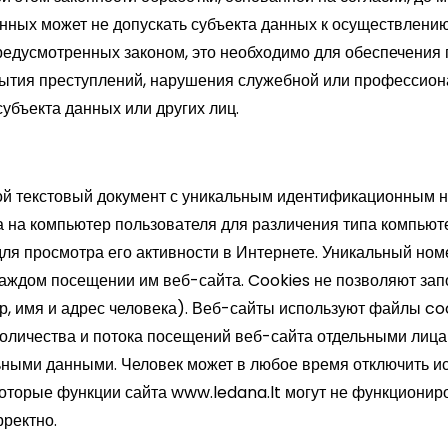
анных может не допускать субъекта данных к осуществлен
 предусмотренных законом, это необходимо для обеспечения
ытия преступлений, нарушения служебной или профессиона
убъекта данных или других лиц.
ой текстовый документ с уникальным идентификационным 
а на компьютер пользователя для различения типа компьют
 для просмотра его активности в Интернете. Уникальный но
каждом посещении им веб-сайта. Cookies не позволяют за
 имя и адрес человека). Веб-сайты используют файлы co
 количества и потока посещений веб-сайта отдельными лиц
ьными данными. Человек может в любое время отключить и
которые функции сайта
www.ledana.lt
могут не функционир
ректно.