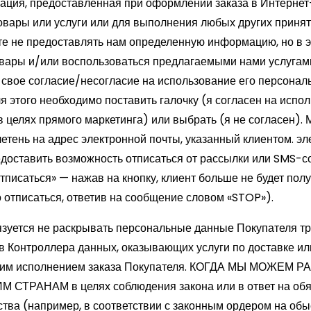
ация, предоставленная при оформлении заказа в Интернет
товары или услуги или для выполнения любых других приня
те не предоставлять нам определенную информацию, но в э
вары и/или воспользоваться предлагаемыми нами услугами
 свое согласие/несогласие на использование его персонал
я этого необходимо поставить галочку (я согласен на испо
 целях прямого маркетинга) или выбрать (я не согласен).
ень на адрес электронной почты, указанный клиентом. эл
доставить возможность отписаться от рассылки или SMS-с
тписаться» — нажав на кнопку, клиент больше не будет полу
отписаться, ответив на сообщение словом «STOP»).
зуется не раскрывать персональные данные Покупателя тр
 Контроллера данных, оказывающих услуги по доставке или
щим исполнением заказа Покупателя. КОГДА МЫ МОЖЕМ 
РАНАМ в целях соблюдения закона или в ответ на обя
ства (например, в соответствии с законным ордером на обы