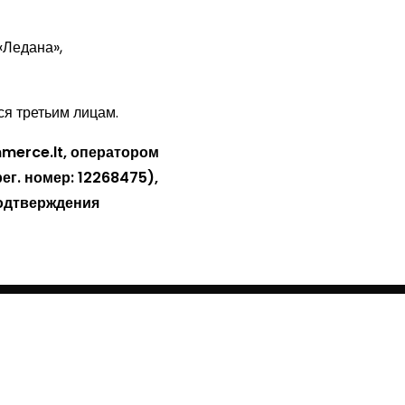
«Ледана»,
я третьим лицам.
erce.lt, оператором
рег. номер: 12268475),
одтверждения
Связаться с