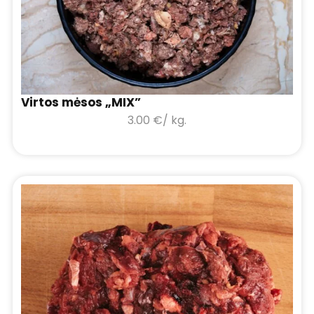
Virtos mėsos „MIX”
3.00
€
/ kg.