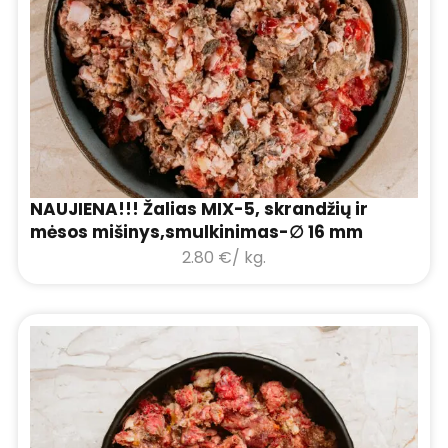
NAUJIENA!!! Žalias MIX-5, skrandžių ir
mėsos mišinys,smulkinimas-∅ 16 mm
2.80
€
/ kg.