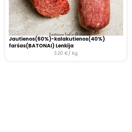
Jautienos(60%)-kalakutienos(40%)
faršas(BATONAI) Lenkija
3.20
€
/ kg.
1
2
3
4