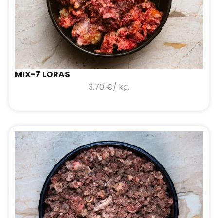
MIX-7 LORAS
3.70
€
/ kg.