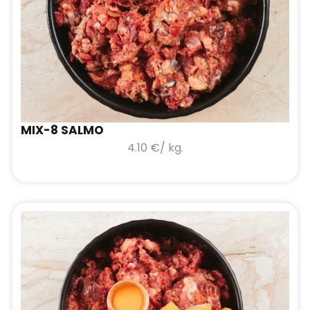
MIX-8 SALMO
4.10
€
/ kg.