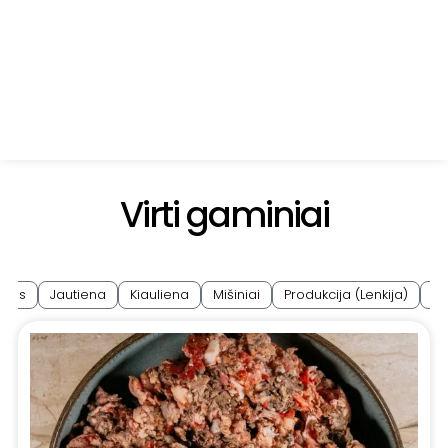
Virti gaminiai
ijos
Jautiena
Kiauliena
Mišiniai
Produkcija (Lenkija)
Vi