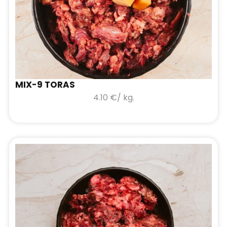
MIX-9 TORAS
4.10
€
/ kg.