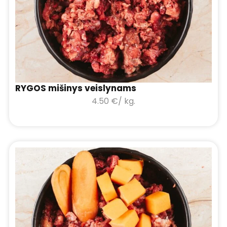
RYGOS mišinys veislynams
4.50
€
/ kg.